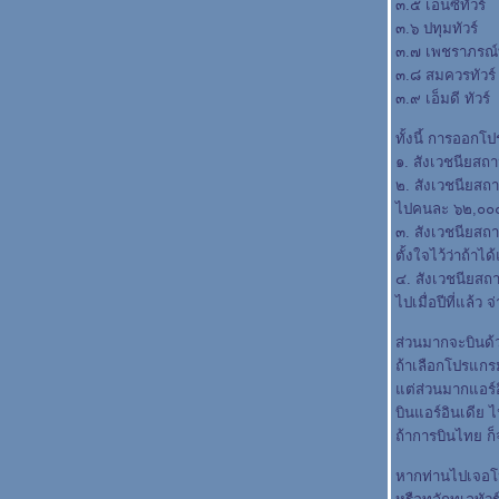
๓.๕ เอ็นซีทัวร์
๓.๖ ปทุมทัวร์
๓.๗ เพชราภรณ์ท
๓.๘ สมควรทัวร์
๓.๙ เอ็มดี ทัวร์
ทั้งนี้ การออกโป
๑. สังเวชนียสถ
๒. สังเวชนียสถ
ไปคนละ ๖๒,๐๐๐
๓. สังเวชนียสถ
ตั้งใจไว้ว่าถ้า
๔. สังเวชนียสถ
ไปเมื่อปีที่แล้
ส่วนมากจะบินด้
ถ้าเลือกโปรแกรม
ต่ส่วนมากแอร์อิ
บินแอร์อินเดีย ไ
ถ้าการบินไทย 
หากท่านไปเจอโปร