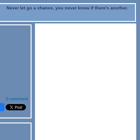
Never let go a chance, you never know if there's another.
0 comment
k