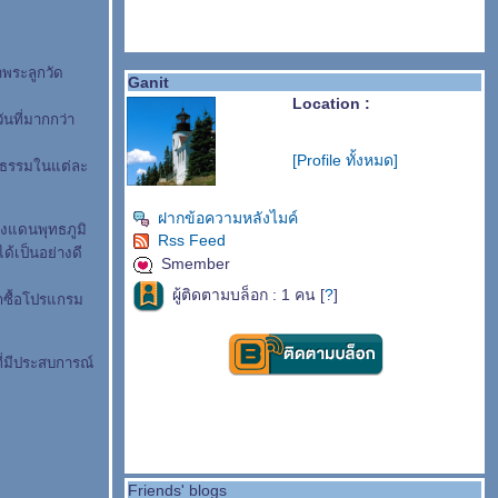
าพระลูกวัด
Ganit
Location :
นที่มากกว่า
[Profile ทั้งหมด]
ัติธรรมในแต่ละ
ฝากข้อความหลังไมค์
ังแดนพุทธภูมิ
Rss Feed
ด้เป็นอย่างดี
Smember
ผู้ติดตามบล็อก : 1 คน [
?
]
กซื้อโปรแกรม
่มีประสบการณ์
Friends' blogs