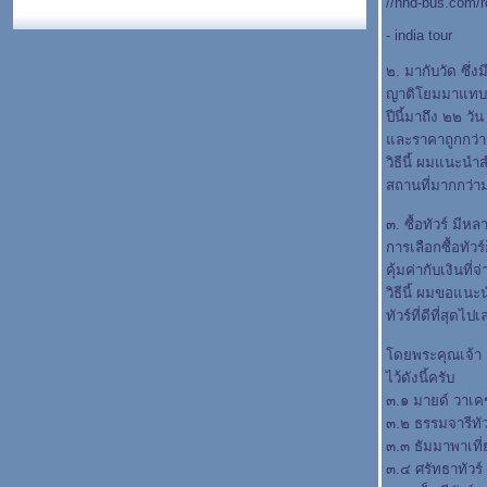
//hnd-bus.com/
- india tour
๒. มากับวัด ซึ่
ญาติโยมมาแทบท
ปีนี้มาถึง ๒๒ 
ละราคาถูกกว่าม
วิธีนี้ ผมแนะนำ
สถานที่มากกว่าม
๓. ซื้อทัวร์ ม
การเลือกซื้อทัว
คุ้มค่ากับเงินที่จ
วิธีนี้ ผมขอแน
ทัวร์ที่ดีที่สุดไป
ดยพระคุณเจ้า ด
ไว้ดังนี้ครับ
๓.๑ มายด์ วาเคช
๓.๒ ธรรมจารีทัว
๓.๓ ธัมมาพาเที่
๓.๔ ศรัทธาทัวร์