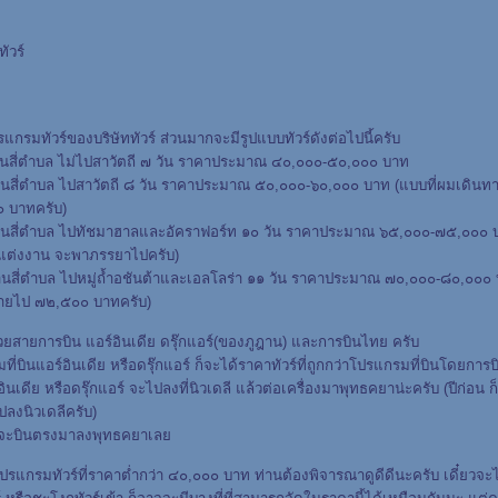
ัวร์
รแกรมทัวร์ของบริษัททัวร์ ส่วนมากจะมีรูปแบบทัวร์ดังต่อไปนี้ครับ
านสี่ตำบล ไม่ไปสาวัตถี ๗ วัน ราคาประมาณ ๔๐,๐๐๐-๕๐,๐๐๐ บาท
านสี่ตำบล ไปสาวัตถี ๘ วัน ราคาประมาณ ๕๐,๐๐๐-๖๐,๐๐๐ บาท (แบบที่ผมเดินทาง
 บาทครับ)
านสี่ตำบล ไปทัชมาฮาลและอัคราฟอร์ท ๑๐ วัน ราคาประมาณ ๖๕,๐๐๐-๗๕,๐๐๐ บ
ได้แต่งงาน จะพาภรรยาไปครับ)
านสี่ตำบล ไปหมู่ถ้ำอชันต้าและเอลโลร่า ๑๑ วัน ราคาประมาณ ๗๐,๐๐๐-๘๐,๐๐๐ 
ว จ่ายไป ๗๒,๕๐๐ บาทครับ)
วยสายการบิน แอร์อินเดีย ดรุ๊กแอร์(ของภูฎาน) และการบินไทย ครับ
ที่บินแอร์อินเดีย หรือดรุ๊กแอร์ ก็จะได้ราคาทัวร์ที่ถูกกว่าโปรแกรมที่บินโดยการ
นเดีย หรือดรุ๊กแอร์ จะไปลงที่นิวเดลี แล้วต่อเครื่องมาพุทธคยาน่ะครับ (ปีก่อน
ปลงนิวเดลีครับ)
ก็จะบินตรงมาลงพุทธคยาเล
แกรมทัวร์ที่ราคาต่ำกว่า ๔๐,๐๐๐ บาท ท่านต้องพิจารณาดูดีดีนะครับ เดี๋ยวจะไป