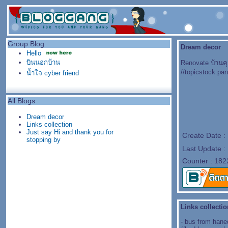
Group Blog
Dream decor
Hello
บินนอกบ้าน
Renovate บ้าน
//topicstock.p
น้ำใจ cyber friend
All Blogs
Dream decor
Links collection
Just say Hi and thank you for
Create Date :
stopping by
Last Update :
Counter : 182
Links collectio
- bus from haned