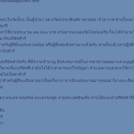
route/kawaguchiko.html
งมีพระในวัดนั้นๆ เป็นผู้นำมา อย่างวัดป่าเขาหินตัด หลวงพ่อ เจ้าอาวาส ท่านก็จะพ
ุกปี
วัน ค่าใช้จ่ายประมาณ ๔๙,๕๐๐ บาท ส่วนมากจะนอนวัดไทยน่ะครับ ก็จะได้จำนวนวั
ากับบริษัททัวร์
สำหรับผู้ที่มีงบประมาณน้อย หรือผู้ที่เคยเดินทางมาแล้วครับ ท่านก็จะมีเวลาปฎิบ
ากับทัวร์
ีหลายบริษัททัวร์ครับ ที่มีความชำนาญ มีประสบการณ์ในการพาชาวพุทธมาแสวงบุญย
ร์ก็ควรเลือกบริษัทที่เรามั่นใจได้ว่าสามารถแก้ไขปัญหา อำนวยความสะดวกให้เราไ
่ายไปเป็นค่าทัวร์
ะนำสำหรับผู้ที่จะเดินทางมาเป็นครั้งแรก หากมีงบประมาณมากหน่อย ก็อาจจะเลือ
เล
ร.พระมหาคมสรณ์ พระธรรมฑูต สายประเทศอินเดีย ท่านได้แนะนำบริษัททัวร์ที
ั่น
ร์
ยว